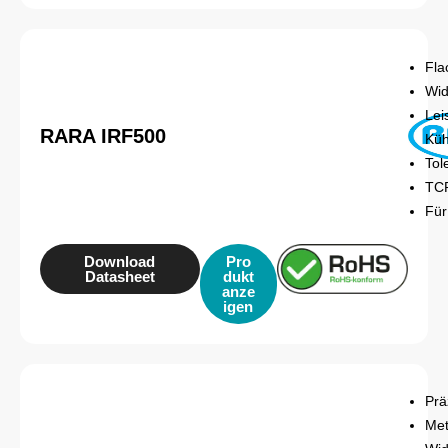
Fla
Wid
Lei
RARA IRF500
Küh
Tol
TCR
Für
Download
Pro
Datasheet
dukt
anze
igen
Prä
Met