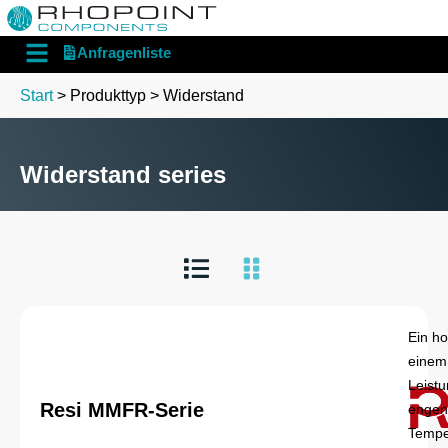
English
Deutsch
Anfragenliste
Start
> Produkttyp > Widerstand
Widerstand series
Ein ho
einem
Leist
Resi MMFR-Serie
engen
Temper