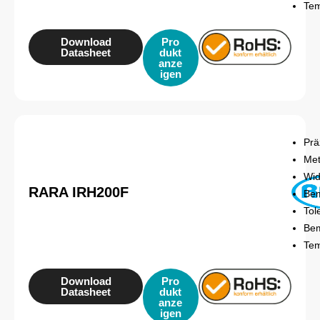
Tem
Download
Pro
Datasheet
dukt
anze
igen
Prä
Met
Wid
RARA IRH200F
Bem
Tol
Be
Tem
Download
Pro
Datasheet
dukt
anze
igen