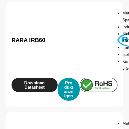
Met
Spa
Ind
Nic
RARA IRB60
56
Lei
Iso
Kur
5 S
Download
Pro
Datasheet
dukt
anze
igen
Met