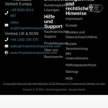
und
Vertrieb Europa
Kundenspezifische
rechtliche
+49 8020 9214
Lösungen
Hinweise
987
Hilfe
Impressum
und
sales-
Support
Kontakt
eu@rhopointcomponents.com
Kaufmännischer
Cookies und
Vertrieb UK & ROW
Support
Datenschutzrichtlinie
+44 1342 330 470
Produktsupport
Soziale
sales@rhopointcomponents.com
Verantwortung
Über uns
www.rhopointcomponents.com
des
Beschwerde
Unternehmens
Haftungsausschluss
Sitemap
AGB
Copyright-Hinweis für die Website 2026 Rhopoint Components GmbH, An der
Kanzel 2, 97253, Gaukönigshofen, Deutschland