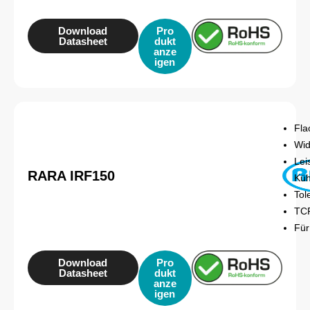
Download
Pro
Datasheet
dukt
anze
igen
Fla
Wid
Lei
RARA IRF150
Küh
Tol
TCR
Für
Download
Pro
Datasheet
dukt
anze
igen