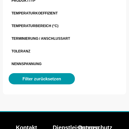
PRODUKTTYP
TEMPERATURKOEFFIZIENT
TEMPERATURBEREICH (°C)
TERMINIERUNG / ANSCHLUSSART
TOLERANZ
NENNSPANNUNG
Filter zurücksetzen
Kontakt
Dienstleistungen
Datenschutz