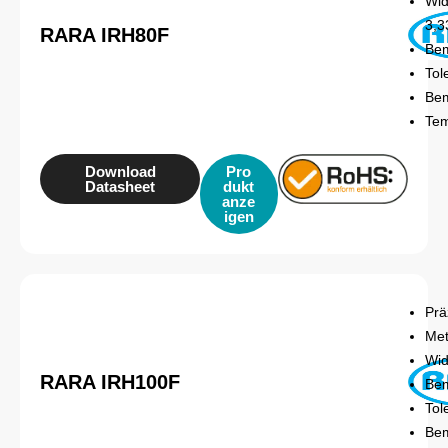
Wid
3,
RARA IRH80F
Bem
Tol
Be
Tem
Download
Pro
Datasheet
dukt
anze
igen
Prä
Met
Wid
RARA IRH100F
Bem
Tol
Be