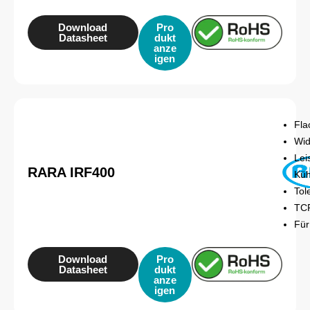
Download
Pro
Datasheet
dukt
anze
igen
Fla
Wid
Lei
RARA IRF400
Küh
Tol
TCR
Für
Download
Pro
Datasheet
dukt
anze
igen