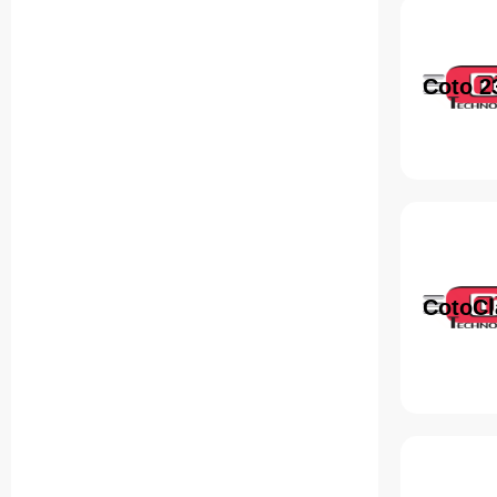
Coto 2
CotoCl