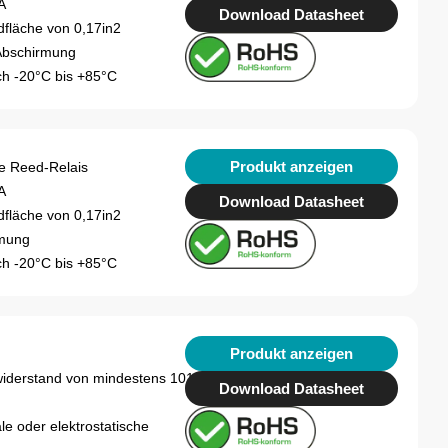
A
Download Datasheet
dfläche von 0,17in2
 Abschirmung
h -20°C bis +85°C
Produkt anzeigen
e Reed-Relais
A
Download Datasheet
dfläche von 0,17in2
rmung
h -20°C bis +85°C
Produkt anzeigen
widerstand von mindestens 1012Ω
Download Datasheet
e oder elektrostatische