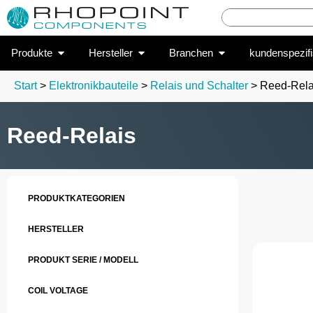
Produkte
Hersteller
Branchen
kundenspezif
Start
>
Elektronikbauteile
>
Relais und Schalter
> Reed-Rela
Reed-Relais
PRODUKTKATEGORIEN
HERSTELLER
PRODUKT SERIE / MODELL
COIL VOLTAGE