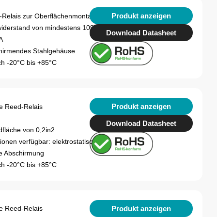
Produkt anzeigen
-Relais zur Oberflächenmontage
widerstand von mindestens 109Ω
Download Datasheet
A
hirmendes Stahlgehäuse
h -20°C bis +85°C
Produkt anzeigen
e Reed-Relais
Download Datasheet
dfläche von 0,2in2
onen verfügbar: elektrostatisch,
ne Abschirmung
h -20°C bis +85°C
Produkt anzeigen
e Reed-Relais