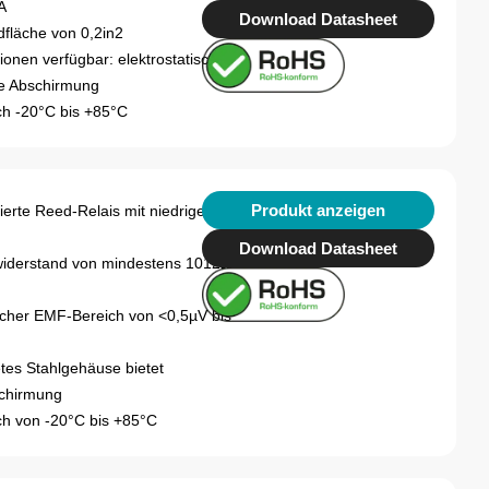
A
Download Datasheet
dfläche von 0,2in2
onen verfügbar: elektrostatisch,
ne Abschirmung
h -20°C bis +85°C
Produkt anzeigen
erte Reed-Relais mit niedriger
Download Datasheet
widerstand von mindestens 1012Ω
scher EMF-Bereich von <0,5µV bis
tes Stahlgehäuse bietet
chirmung
h von -20°C bis +85°C