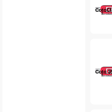
CotoCl
Coto 3