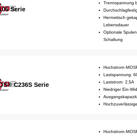
Trennspannung b
105 Serie
Durchschlagfestig
Hermetisch gekap
Lebensdauer
Optionale Spulen
Schaltung
Hochstrom-MOSF
Lastspannung: 6
Laststrom: 2,5A
OS® C236S Serie
Niedriger Ein-Wi
Ausgangskapazitä
Hochzuverlässige
Hochstrom-MOSF