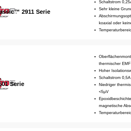
Schaltstrom 0,25
Sehr kleine Grun
assic™ 2911 Serie
Abschirmungsopti
koaxial oder kei
Temperaturbereic
Oberflächenmonti
thermischer EMF
Hoher Isolations
Schaltstrom 0,5A
501 Serie
Niedriger thermi
<5µV
Epoxidbeschichte
magnetische Abs
Temperaturbereic