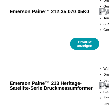
Dru
Ges
Emerson Paine™ 212-35-070-05K0
Ein
Tem
Aus
Gen
Produkt
anzeigen
Wel
Dru
Bet
Emerson Paine™ 213 Heritage-
Gen
Satellite-Serie Druckmessumformer
0–5
Ent
Lev