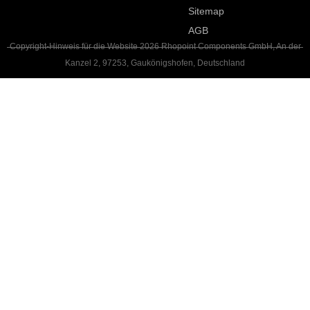
Sitemap
AGB
Copyright-Hinweis für die Website 2026 Rhopoint Components GmbH, An der
Kanzel 2, 97253, Gaukönigshofen, Deutschland