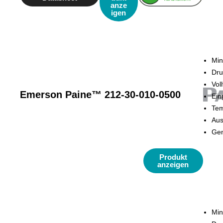
anze
igen
Min
Dru
Vol
Emerson Paine™ 212-30-010-0500
Ein
Tem
Aus
Gen
Produkt
anzeigen
Min