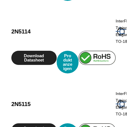
Inter
Typis
2N5114
Eingan
TO-18
Download
Pro
Datasheet
dukt
anze
igen
Inter
Typis
2N5115
Eingan
TO-18