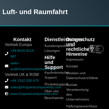
Luft- und Raumfahrt
Kontakt
Dienstleistungen
Datenschutz
und
Vertrieb Europa
Kundenspezifische
rechtliche
+49 8020 9214
Lösungen
Hinweise
987
Hilfe
Impressum
und
sales-
Support
Kontakt
eu@rhopointcomponents.com
Kaufmännischer
Cookies und
Vertrieb UK & ROW
Support
Datenschutzrichtlinie
+44 1342 330 470
Produktsupport
Soziale
sales@rhopointcomponents.com
Verantwortung
Über uns
www.rhopointcomponents.com
des
Beschwerde
Unternehmens
Haftungsausschluss