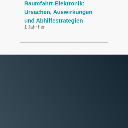
Raumfahrt-Elektronik:
maßge
Ursachen, Auswirkungen
Wider
und Abhilfestrategien
Missi
1 Jahr her
2020.
7 Jahre