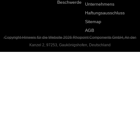
Beschwerde
Unternehmens
Haftungsausschluss
Sitemap
AGB
Copyright-Hinweis für die Website 2026 Rhopoint Components GmbH, An der
Kanzel 2, 97253, Gaukönigshofen, Deutschland