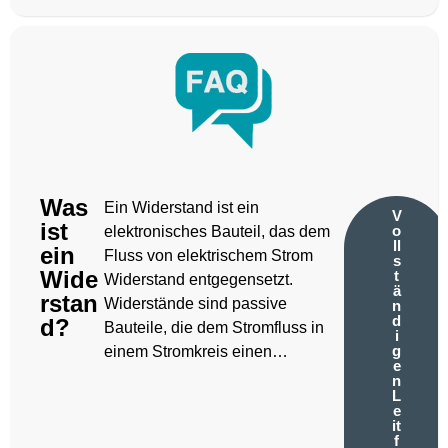
Was
Ein Widerstand ist ein
V
ist
o
elektronisches Bauteil, das dem
ll
ein
Fluss von elektrischem Strom
s
Wide
t
Widerstand entgegensetzt.
ä
rstan
Widerstände sind passive
n
d
d?
Bauteile, die dem Stromfluss in
i
g
einem Stromkreis einen…
e
n
L
e
it
f