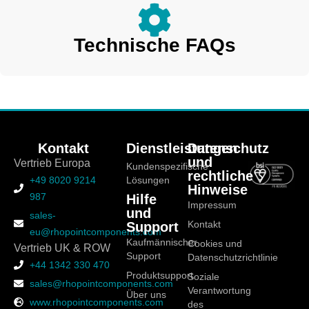
Technische FAQs
Kontakt
Dienstleistungen
Datenschutz
und
Vertrieb Europa
Kundenspezifische
rechtliche
+49 8020 9214
Lösungen
Hinweise
987
Hilfe
Impressum
und
sales-
Support
Kontakt
eu@rhopointcomponents.com
Kaufmännischer
Cookies und
Vertrieb UK & ROW
Support
Datenschutzrichtlinie
+44 1342 330 470
Produktsupport
Soziale
sales@rhopointcomponents.com
Verantwortung
Über uns
www.rhopointcomponents.com
des