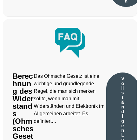
n
Berec
Das Ohmsche Gesetz ist eine
V
hnun
o
wichtige und grundlegende
ll
g des
Regel, die man sich merken
s
Wider
t
sollte, wenn man mit
ä
stand
Widerständen und Elektronik im
n
d
s
Allgemeinen arbeitet. Es
i
(Ohm
g
definiert…
e
sches
n
Geset
L
e