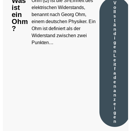
Was
Ohm (Ω) ist die SI-Einheit des
V
ist
o
elektrischen Widerstands,
ll
ein
benannt nach Georg Ohm,
s
Ohm
t
einem deutschen Physiker. Ein
ä
?
Ohm ist definiert als der
n
d
Widerstand zwischen zwei
i
g
Punkten…
e
n
L
e
it
f
a
d
e
n
a
n
z
e
i
g
e
n