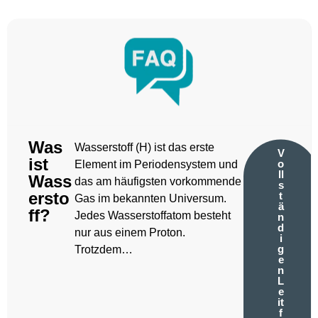
Was
Wasserstoff (H) ist das erste
V
ist
o
Element im Periodensystem und
ll
Wass
das am häufigsten vorkommende
s
ersto
t
Gas im bekannten Universum.
ä
ff?
Jedes Wasserstoffatom besteht
n
d
nur aus einem Proton.
i
g
Trotzdem…
e
n
L
e
it
f