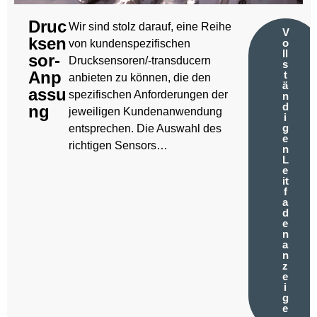
Druc
Wir sind stolz darauf, eine Reihe
V
ksen
o
von kundenspezifischen
ll
sor-
Drucksensoren/-transducern
s
Anp
t
anbieten zu können, die den
ä
assu
spezifischen Anforderungen der
n
d
ng
jeweiligen Kundenanwendung
i
g
entsprechen. Die Auswahl des
e
richtigen Sensors…
n
L
e
it
f
a
d
e
n
a
n
z
e
i
g
e