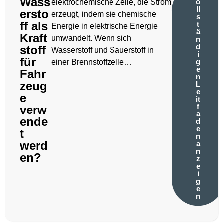
Wass
o
elektrochemische Zelle, die Strom
ll
ersto
erzeugt, indem sie chemische
s
ff als
t
Energie in elektrische Energie
ä
Kraft
umwandelt. Wenn sich
n
d
stoff
Wasserstoff und Sauerstoff in
i
für
g
einer Brennstoffzelle…
e
Fahr
n
zeug
L
e
e
it
f
verw
a
ende
d
e
t
n
werd
a
n
en?
z
e
i
g
e
n