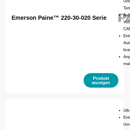
Unt
Tem
Auf
Emerson Paine™ 220-30-020 Serie
Vol
CAN
Ent
Aut
bra
Anp
maß
Produkt
anzeigen
Ult
Ent
Umg