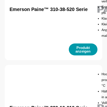
ver
Ent
Emerson Paine™ 310-38-520 Serie
psi
Kla
Kle
Anp
maß
Produkt
anzeigen
Hoc
pro
°C
Häl
in 
Vol