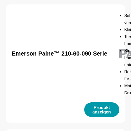
Seh
von
Kle
Tem
ho
Sto
Emerson Paine™ 210-60-090 Serie
hoc
unt
Rob
für
Maß
Dru
Produkt
anzeigen