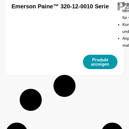
Ent
Emerson Paine™ 320-12-0010 Serie
ben
für
Kon
und
Anp
maß
Produkt
anzeigen