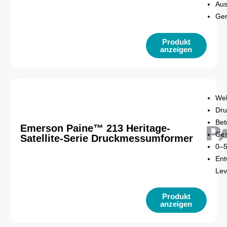
Aus
Gen
Produkt
anzeigen
Wel
Dru
Bet
Emerson Paine™ 213 Heritage-
Gen
Satellite-Serie Druckmessumformer
0–5
Ent
Lev
Produkt
anzeigen