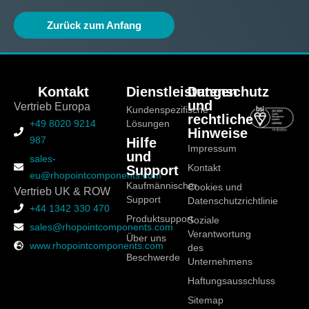
Zurück zum Anfang
Kontakt
Dienstleistungen
Datenschutz
und
Vertrieb Europa
Kundenspezifische
rechtliche
+49 8020 9214
Lösungen
Hinweise
987
Hilfe
Impressum
und
sales-
Support
Kontakt
eu@rhopointcomponents.com
Kaufmännischer
Cookies und
Vertrieb UK & ROW
Support
Datenschutzrichtlinie
+44 1342 330 470
Produktsupport
Soziale
sales@rhopointcomponents.com
Verantwortung
Über uns
www.rhopointcomponents.com
des
Beschwerde
Unternehmens
Haftungsausschluss
Sitemap