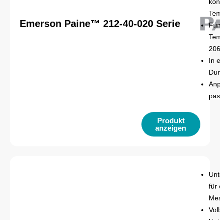
kon
Tem
Emerson Paine™ 212-40-020 Serie
Fun
Tem
206
In 
Dur
Anp
pas
Produkt
anzeigen
Unt
für
Mes
Vol