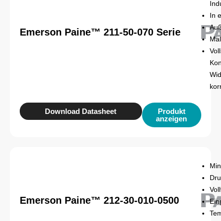
Ind
In 
Auß
Emerson Paine™ 211-50-070 Serie
Maß
Vol
Kon
Wid
kor
Download Datasheet
Produkt
anzeigen
Min
Dru
Vol
Emerson Paine™ 212-30-010-0500
Ein
Tem