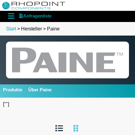
English
Deutsch
Anfragenliste
Start
> Hersteller > Paine
Produkte
Über Paine
[""]