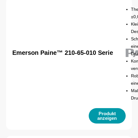
The
±0,
Kle
Des
Sch
ein
Emerson Paine™ 210-65-010 Serie
Dru
Kom
ver
Rob
ein
Maß
Dru
Produkt
anzeigen