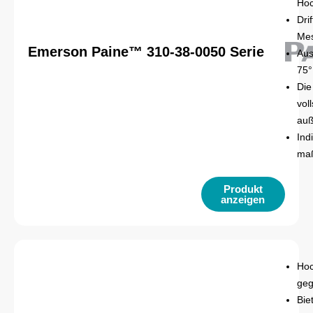
Ho
Dri
Mes
Emerson Paine™ 310-38-0050 Serie
Aus
75°
Die
vol
auß
Ind
maß
Produkt
anzeigen
Hoc
geg
Bie