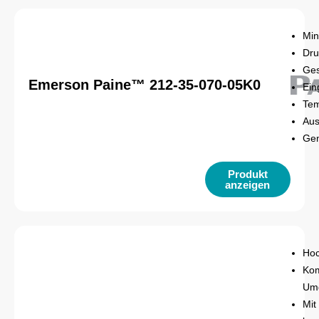
Min
Dru
Ges
Emerson Paine™ 212-35-070-05K0
Ein
Tem
Aus
Gen
Produkt
anzeigen
Hoc
Kom
Um
Mit