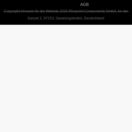
AGB
Copyright-Hinweis für die Website 2026 Rhopoint Components GmbH, An der
Kanzel 2, 97253, Gaukönigshofen, Deutschland