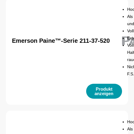
Hoc
Als
und
Vol
Ext
Emerson Paine™-Serie 211-37-520
Vol
Hal
rau
Nic
F.S
Produkt
anzeigen
Hoc
Als