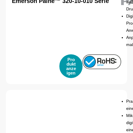
Emerson Paine™ 320-10-010 Serie
auß
Dru
Dig
Pro
An
Anp
maß
Pro
dukt
anze
igen
Pra
ein
Mik
dig
ein