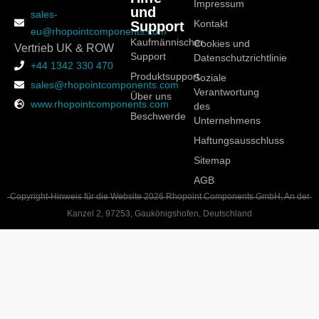
Impressum
und
sales-
Support
Kontakt
eu@rhopointcomponents.com
Kaufmännischer
Cookies und
Vertrieb UK & ROW
Support
Datenschutzrichtlinie
+44 1342 330 470
Produktsupport
Soziale
sales@rhopointcomponents.com
Verantwortung
Über uns
www.rhopointcomponents.com
des
Beschwerde
Unternehmens
Haftungsausschluss
Sitemap
AGB
Copyright-Hinweis für die Website 2026 Rhopoint Components GmbH, An der
Kanzel 2, 97253, Gaukönigshofen, Deutschland