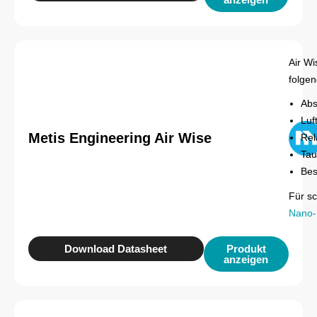
Air Wi
folge
Abs
Luf
Metis Engineering Air Wise
Rel
Tau
Bes
Für s
Nano-
Download Datasheet
Produkt
anzeigen