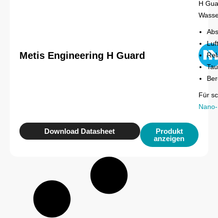
H Guar
Wasse
Abs
Luf
Metis Engineering H Guard
Rel
Tau
Ber
Für s
Nano-
Download Datasheet
Produkt
anzeigen