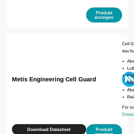
Produkt
anzeigen
Cell G
das f
Abs
Luf
Flü
Metis Engineering Cell Guard
655
Abs
Rel
Für s
Entwic
Download Datasheet
Produkt
anzeigen