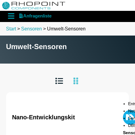
English
Deutsch
Anfragenliste
Start
>
Sensoren
> Umwelt-Sensoren
Umwelt-Sensoren
Ent
Net
Nano-Entwicklungskit
Sen
DB9
Senso