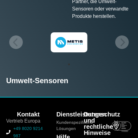
Partner, die Umwelt-
Sensoren oder verwandte
Produkte herstellen.
Umwelt-Sensoren
Kontakt
Dienstleistungen
Datenschutz
und
Vertrieb Europa
Kundenspezifische
rechtliche
+49 8020 9214
Lösungen
Hinweise
987
Hilfe