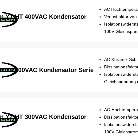
AC Hochtemperat
n Y1 HT 400VAC Kondensator
Verlustfaktor vo
Isolationswiders
100V Gleichspan
AC-Keramik-Sche
Dissipationsfakt
n Y2 300VAC Kondensator Serie
Isolationswiders
Gleichspannung 
AC-Hochtemperat
n Y2 HT 300VAC Kondensator
Dissipationsfakt
Isolationswiders
100V Gleichstrom