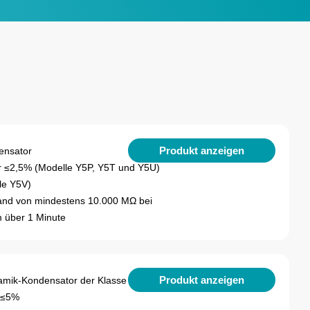
Produkt anzeigen
ensator
or ≤2,5% (Modelle Y5P, Y5T und Y5U)
le Y5V)
tand von mindestens 10.000 MΩ bei
 über 1 Minute
Produkt anzeigen
amik-Kondensator der Klasse 3
n ≤5%