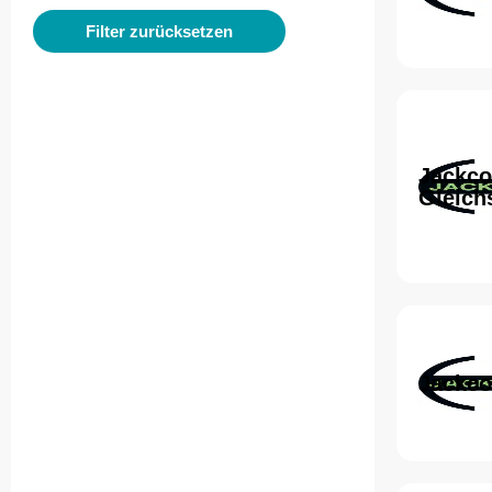
Filter zurücksetzen
Jackco
Gleich
Jackco