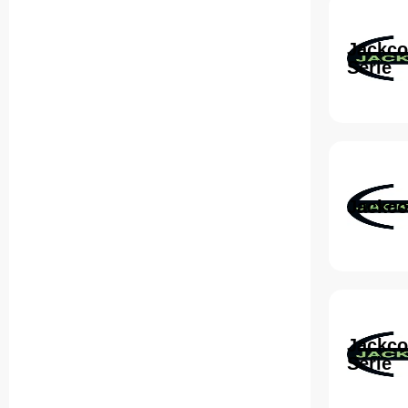
Jackco
Serie
Jackco
Jackco
Serie