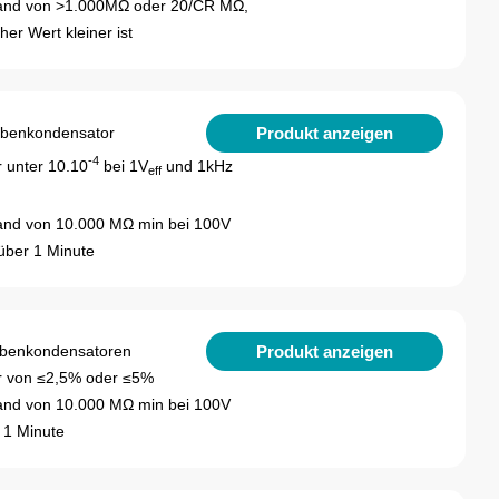
stand von >1.000MΩ oder 20/CR MΩ,
er Wert kleiner ist
Produkt anzeigen
ibenkondensator
-4
r unter 10.10
bei 1V
und 1kHz
eff
tand von 10.000 MΩ min bei 100V
über 1 Minute
Produkt anzeigen
ibenkondensatoren
or von ≤2,5% oder ≤5%
tand von 10.000 MΩ min bei 100V
 1 Minute