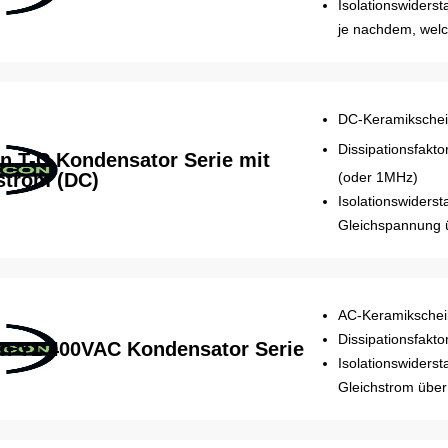
Isolationswider
je nachdem, welch
DC-Keramiksche
Dissipationsfakto
n T-C Kondensator Serie mit
strom (DC)
(oder 1MHz)
Isolationswiders
Gleichspannung 
AC-Keramiksche
Dissipationsfakt
n Y1 400VAC Kondensator Serie
Isolationswiders
Gleichstrom über