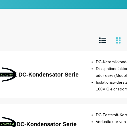
DC-Keramikkond
Dissipationsfakt
n HI-K DC-Kondensator Serie
oder ≤5% (Model
Isolationswiders
100V Gleichstrom
DC Feststoff-Ker
Verlustfaktor vo
n S-C DC-Kondensator Serie