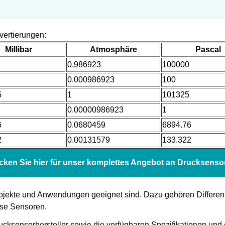
vertierungen:
Millibar
Atmosphäre
Pascal
0,986923
100000
0.000986923
100
5
1
101325
0.00000986923
1
6
0.0680459
6894.76
2
0.00131579
133.322
icken Sie hier für unser komplettes Angebot an Drucksenso
Projekte und Anwendungen geeignet sind. Dazu gehören Differenz
ose Sensoren.
rucksensorhersteller sowie die verfügbaren Spezifikationen un