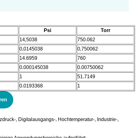
Psi
Torr
14,5038
750.062
0,0145038
0,750062
14.6959
760
0.000145038
0.00750062
1
51.7149
0.0193368
1
ren
druck-, Digitalausgangs-, Hochtemperatur-, Industrie-,
d einige Anwendungsbereiche aufgeführt: