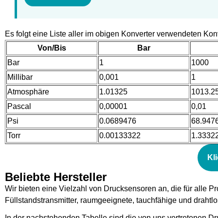
Es folgt eine Liste aller im obigen Konverter verwendeten Kon
Von/Bis
Bar
Bar
1
1000
Millibar
0,001
1
Atmosphäre
1.01325
1013.2
Pascal
0,00001
0,01
Psi
0.0689476
68.947
Torr
0.00133322
1.3332
Kl
Beliebte Hersteller
Wir bieten eine Vielzahl von Drucksensoren an, die für alle 
Füllstandstransmitter, raumgeeignete, tauchfähige und drahtl
In der nachstehenden Tabelle sind die von uns vertretenen D