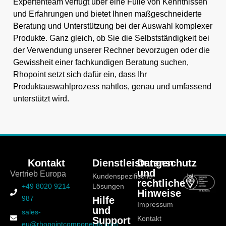
Expertenteam verfügt über eine Fülle von Kenntnissen
und Erfahrungen und bietet Ihnen maßgeschneiderte
Beratung und Unterstützung bei der Auswahl komplexer
Produkte. Ganz gleich, ob Sie die Selbstständigkeit bei
der Verwendung unserer Rechner bevorzugen oder die
Gewissheit einer fachkundigen Beratung suchen,
Rhopoint setzt sich dafür ein, dass Ihr
Produktauswahlprozess nahtlos, genau und umfassend
unterstützt wird.
Kontakt
Dienstleistungen
Datenschutz
und
Vertrieb Europa
Kundenspezifische
rechtliche
+49 8020 9214
Lösungen
Hinweise
987
Hilfe
Impressum
und
sales-
Support
Kontakt
eu@rhopointcomponents.com