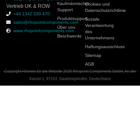
Kaufmännischer
Cookies und
Vertrieb UK & ROW
Support
Datenschutzrichtlinie
+44 1342 330 470
Produktsupport
Soziale
sales@rhopointcomponents.com
Verantwortung
Über uns
www.rhopointcomponents.com
des
Beschwerde
Unternehmens
Haftungsausschluss
Sitemap
AGB
Copyright-Hinweis für die Website 2026 Rhopoint Components GmbH, An der
Kanzel 2, 97253, Gaukönigshofen, Deutschland