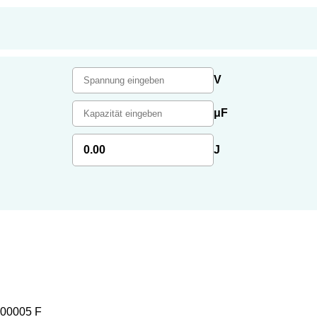
V
μF
0.00
J
,00005 F