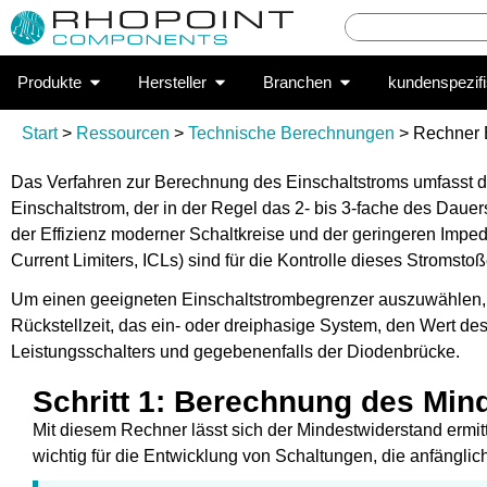
Produkte
Hersteller
Branchen
kundenspezif
Start
>
Ressourcen
>
Technische Berechnungen
> Rechner 
Das Verfahren zur Berechnung des Einschaltstroms umfasst dre
Einschaltstrom, der in der Regel das 2- bis 3-fache des Daue
der Effizienz moderner Schaltkreise und der geringeren Imped
Current Limiters, ICLs) sind für die Kontrolle dieses Stromsto
Um einen geeigneten Einschaltstrombegrenzer auszuwählen,
Rückstellzeit, das ein- oder dreiphasige System, den Wert de
Leistungsschalters und gegebenenfalls der Diodenbrücke.
Schritt 1: Berechnung des Min
Mit diesem Rechner lässt sich der Mindestwiderstand ermitt
wichtig für die Entwicklung von Schaltungen, die anfängl