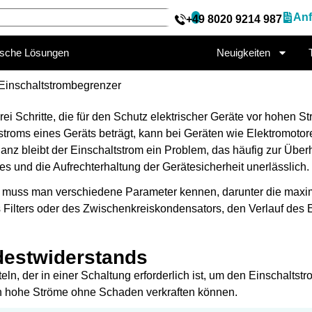
Anf
+49 8020 9214 987
ische Lösungen
Neuigkeiten
Einschaltstrombegrenzer
i Schritte, die für den Schutz elektrischer Geräte vor hohen 
rstroms eines Geräts beträgt, kann bei Geräten wie Elektromoto
anz bleibt der Einschaltstrom ein Problem, das häufig zur Über
ßes und die Aufrechterhaltung der Gerätesicherheit unerlässlich.
 muss man verschiedene Parameter kennen, darunter die maxi
s Filters oder des Zwischenkreiskondensators, den Verlauf des
destwiderstands
eln, der in einer Schaltung erforderlich ist, um den Einschalts
ich hohe Ströme ohne Schaden verkraften können.