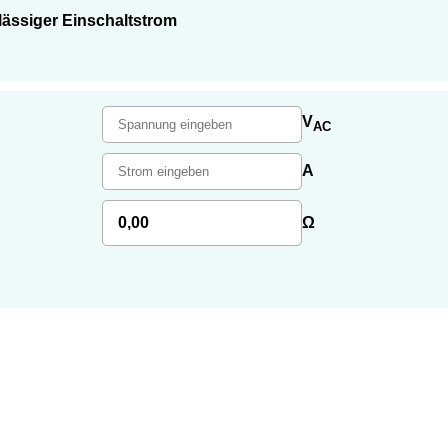
ässiger Einschaltstrom
V
AC
A
0,00
Ω