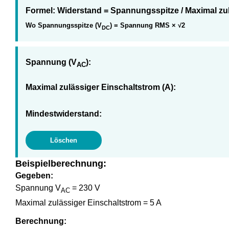
Formel:
Widerstand = Spannungsspitze / Maximal zul
Wo Spannungsspitze (V
) = Spannung RMS × √2
DC
Spannung (V
):
AC
Maximal zulässiger Einschaltstrom (A):
Mindestwiderstand:
Löschen
Beispielberechnung:
Gegeben:
Spannung V
= 230 V
AC
Maximal zulässiger Einschaltstrom = 5 A
Berechnung: