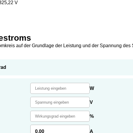
 325,22 V
hestroms
tromkreis auf der Grundlage der Leistung und der Spannung de
rad
W
V
%
0,00
A