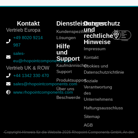
Kontakt
Dienstleistungen
Datenschutz
und
Vertrieb Europa
Kundenspezifische
rechtliche
+49 8020 9214
Lösungen
Hinweise
987
Hilfe
Impressum
und
sales-
Support
Kontakt
eu@rhopointcomponents.com
Kaufmännischer
Cookies und
Vertrieb UK & ROW
Support
Datenschutzrichtlinie
+44 1342 330 470
Produktsupport
Soziale
sales@rhopointcomponents.com
Verantwortung
Über uns
www.rhopointcomponents.com
des
Beschwerde
Unternehmens
Haftungsausschluss
Sitemap
AGB
Copyright-Hinweis für die Website 2026 Rhopoint Components GmbH, An der