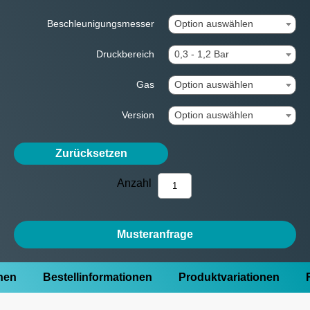
Beschleunigungsmesser
Option auswählen
Druckbereich
0,3 - 1,2 Bar
Gas
Option auswählen
Version
Option auswählen
Zurücksetzen
Anzahl
Musteranfrage
onen
Bestellinformationen
Produktvariationen