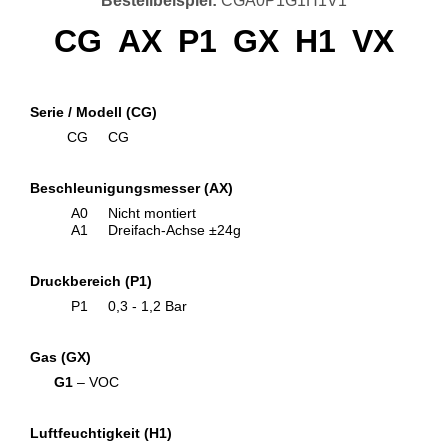
Bestellbeispiel:
CGA0P1G1H1V1
CG
AX
P1
GX
H1
VX
Serie / Modell (CG)
CG
CG
Beschleunigungsmesser (AX)
A0
Nicht montiert
A1
Dreifach-Achse ±24g
Druckbereich (P1)
P1
0,3 - 1,2 Bar
Gas (GX)
G1
– VOC
Luftfeuchtigkeit (H1)