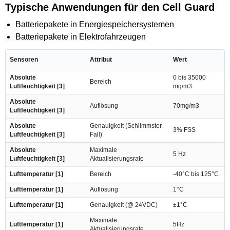
Typische Anwendungen für den Cell Guard
Batteriepakete in Energiespeichersystemen
Batteriepakete in Elektrofahrzeugen
Sensoren
Attribut
Wert
Absolute
0 bis 35000
Bereich
Luftfeuchtigkeit [3]
mg/m3
Absolute
Auflösung
70mg/m3
Luftfeuchtigkeit [3]
Absolute
Genauigkeit (Schlimmster
3% FSS
Luftfeuchtigkeit [3]
Fall)
Absolute
Maximale
5 Hz
Luftfeuchtigkeit [3]
Aktualisierungsrate
Lufttemperatur [1]
Bereich
-40°C bis 125°C
Lufttemperatur [1]
Auflösung
1°C
Lufttemperatur [1]
Genauigkeit (@ 24VDC)
±1°C
Maximale
Lufttemperatur [1]
5Hz
Aktualisierungsrate