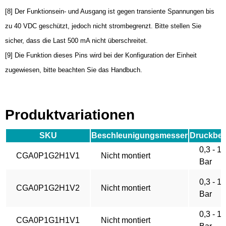
[8] Der Funktionsein- und Ausgang ist gegen transiente Spannungen bis
zu 40 VDC geschützt, jedoch nicht strombegrenzt. Bitte stellen Sie
sicher, dass die Last 500 mA nicht überschreitet.
[9] Die Funktion dieses Pins wird bei der Konfiguration der Einheit
zugewiesen, bitte beachten Sie das Handbuch.
Produktvariationen
SKU
Beschleunigungsmesser
Druckber
0,3 - 1,
CGA0P1G2H1V1
Nicht montiert
Bar
0,3 - 1,
CGA0P1G2H1V2
Nicht montiert
Bar
0,3 - 1,
CGA0P1G1H1V1
Nicht montiert