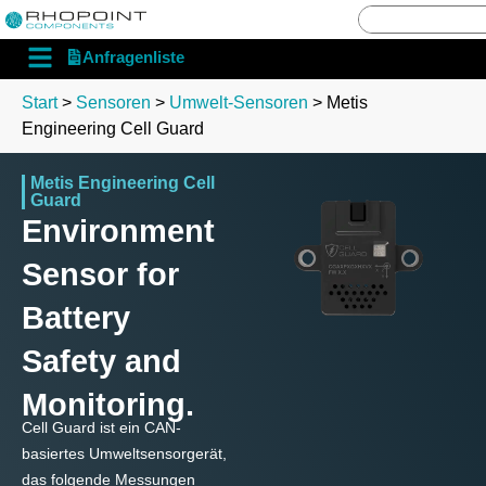
English
Deutsch
Anfragenliste
Start
>
Sensoren
>
Umwelt-Sensoren
> Metis
Engineering Cell Guard
Metis Engineering Cell
Guard
Environment
Sensor for
Battery
Safety and
Monitoring.
Cell Guard ist ein CAN-
basiertes Umweltsensorgerät,
das folgende Messungen