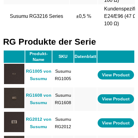
100 Ω)
Kundenspezifi
Susumu RG3216 Series
±0,5 %
E24/E96 (47 Ω 
100 Ω)
RG Produkte der Serie
Produkt-
SKU
Datenblatt
Name
RG1005 von
Susumu
View Product
Susumu
RG1005
RG1608 von
Susumu
View Product
Susumu
RG1608
RG2012 von
Susumu
View Product
Susumu
RG2012