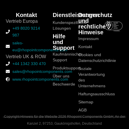
Kontakt
Dienstleistungen
Datenschutz
und
Vertrieb Europa
Kundenspezifische
rechtliche
+49 8020 9214
Lösungen
Hinweise
987
Hilfe
Impressum
und
sales-
Support
Kontakt
eu@rhopointcomponents.com
Kaufmännischer
Cookies und
Vertrieb UK & ROW
Support
Datenschutzrichtlinie
+44 1342 330 470
Produktsupport
Soziale
sales@rhopointcomponents.com
Verantwortung
Über uns
www.rhopointcomponents.com
des
Beschwerde
Unternehmens
Haftungsausschluss
Sitemap
AGB
Copyright-Hinweis für die Website 2026 Rhopoint Components GmbH, An der
Kanzel 2, 97253, Gaukönigshofen, Deutschland