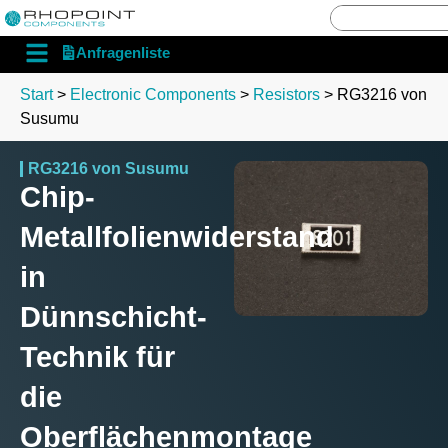
English
Deutsch
Anfragenliste
Start
>
Electronic Components
>
Resistors
> RG3216 von
Susumu
RG3216 von Susumu
Chip-
Metallfolienwiderstand
in
Dünnschicht-
Technik für
die
Oberflächenmontage