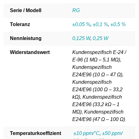
Serie / Modell
RG
Toleranz
±0,05 %
,
±0,1 %
,
±0,5 %
Nennleistung
0,125 W
,
0,25 W
Widerstandswert
Kundenspezifisch E-24 /
E-96 (1 MΩ – 5,1 MΩ),
Kundenspezifisch
E24/E96 (10 Ω – 47 Ω),
Kundenspezifisch
E24/E96 (100 Ω – 33,2
kΩ), Kundenspezifisch
E24/E96 (33,2 kΩ – 1
MΩ), Kundenspezifisch
E24/E96 (47 Ω – 100 Ω)
Temperaturkoeffizient
±10 ppm/°C
,
±50 ppm/