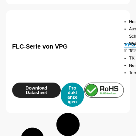
Hoc
Aus
Sch
Wid
FLC-Serie von VPG
Tol
TK 
Nen
Tem
Download
Pro
Datasheet
dukt
anze
igen