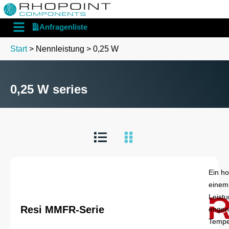
English
Deutsch
Anfragenliste
Start
> Nennleistung > 0,25 W
0,25 W series
Ein ho
einem
Leist
Resi MMFR-Serie
engen
Temper