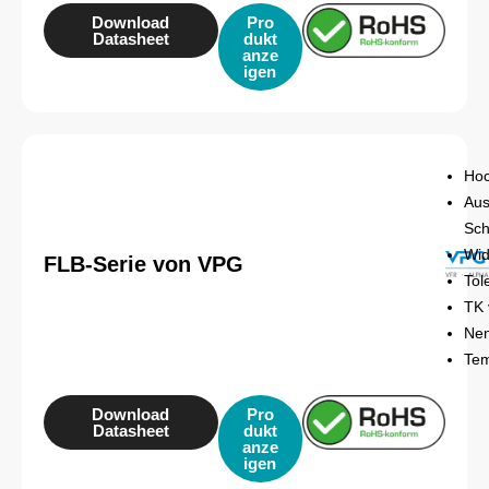
Download
Pro
Datasheet
dukt
anze
igen
Hoc
Aus
Sch
Wid
FLB-Serie von VPG
Tol
TK 
Nen
Tem
Download
Pro
Datasheet
dukt
anze
igen