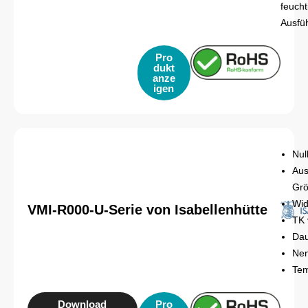
feuch
Ausfü
Pro
dukt
anze
igen
Nul
Aus
Gr
Wid
VMI-R000-U-Serie von Isabellenhütte
TK 
Dau
Nen
Tem
Download
Pro