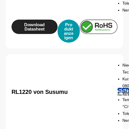
Tol
Nen
Download
Pro
Datasheet
dukt
anze
igen
Nie
Tec
Kur
08
RL1220 von Susumu
Wid
Tem
°C/
Tol
Nen