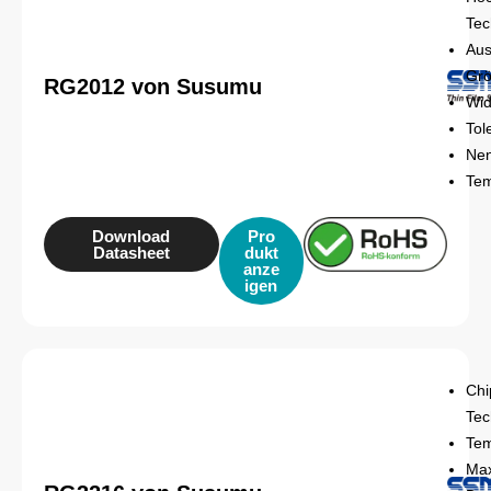
Tec
Aus
Gr
RG2012 von Susumu
Wid
Tol
Nen
Tem
Download
Pro
Datasheet
dukt
anze
igen
Chi
Tec
Tem
Max