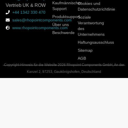
Kaufmännischer
Cookies und
Vertrieb UK & ROW
Support
Datenschutzrichtlinie
+44 1342 330 470
Produktsupport
Soziale
sales@rhopointcomponents.com
Verantwortung
Über uns
www.rhopointcomponents.com
des
Beschwerde
Unternehmens
Haftungsausschluss
Sitemap
AGB
Copyright-Hinweis für die Website 2026 Rhopoint Components GmbH, An der
Kanzel 2, 97253, Gaukönigshofen, Deutschland