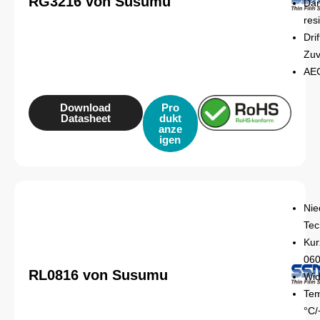
RG3216 von Susumu
Dan
res
Dri
Zuv
AE
Download
Pro
Datasheet
dukt
anze
igen
Nie
Tec
Kur
06
RL0816 von Susumu
Wid
Tem
°C/