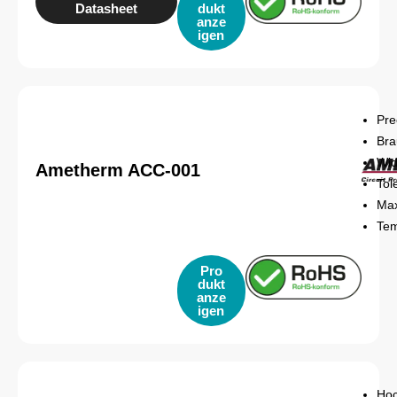
Datasheet
dukt
anze
igen
Pre
Bra
Wid
Ametherm ACC-001
Tol
Max
Tem
Pro
dukt
anze
igen
Hoc