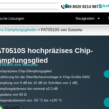
0S hochpräzises Chip-Dämpfung
Anf
+49 8020 9214 987
n Susumu
ische Lösungen
Neuigkeiten
nz-Dämpfungsglieder
> PAT0510S von Susumu
T0510S hochpräzises Chip-
ämpfungsglied
T0510S von Susumu
chpräzises Chip-Dämpfungsglied
sführung für die Oberflächenmontage in Chip-Größe 0402
mpfung von 0 dB bis 10 dB (in Schritten von 1 dB)
mpfungstoleranz bis minimal ±0,3 dB
pedanz von 50 Ω
mperaturbereich von -55 °C bis +125 °C