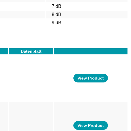
7 dB
8 dB
9 dB
Datenblatt
View Product
View Product