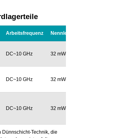
dlagerteile
Arbeitsfrequenz
Nennleistung
Verpackungsmenge
T10 (10.000
DC~10 GHz
32 mW
Stück/Rolle)
T10 (10.000
DC~10 GHz
32 mW
Stück/Rolle)
T10 (10.000
DC~10 GHz
32 mW
Stück/Rolle)
n Dünnschicht-Technik, die