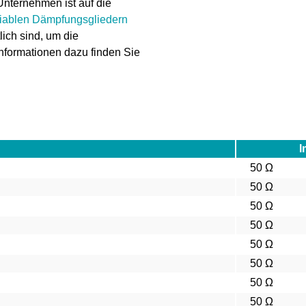
nternehmen ist auf die
riablen Dämpfungsgliedern
lich sind, um die
Informationen dazu finden Sie
I
50 Ω
50 Ω
50 Ω
50 Ω
50 Ω
50 Ω
50 Ω
50 Ω