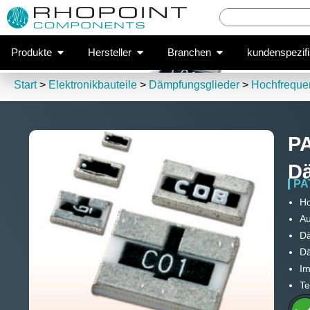
PAT051
Popup schließen
PAT0510S vo
Produkte
Hersteller
Branchen
kundenspezif
Start
>
Elektronikbauteile
>
Dämpfungsglieder
>
Hochfreque
PA
D
PA
Ho
Au
Dä
Dä
Im
Te