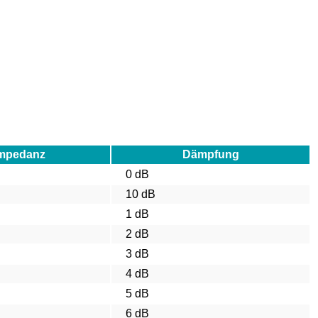
mpedanz
Dämpfung
0 dB
10 dB
1 dB
2 dB
3 dB
4 dB
5 dB
6 dB