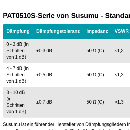
PAT0510S-Serie von Susumu - Standar
Dämpfung
Dämpfungstoleranz
Impedanz
VSWR
0 - 3 dB (in
Schritten
±0,3 dB
50 Ω (C)
<1,3
von 1 dB)
4 - 7 dB (in
Schritten
±0,5 dB
50 Ω (C)
<1,3
von 1 dB)
8 - 10 dB
(in
±0,7 dB
50 Ω (C)
<1,3
Schritten
von 1 dB)
Susumu ist ein führender Hersteller von Dämpfungsgliedern i