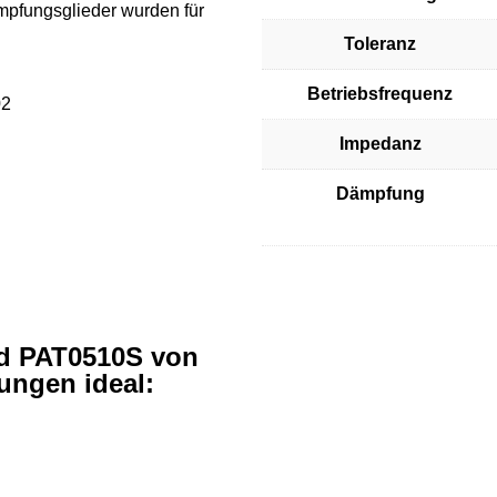
mpfungsglieder wurden für
Toleranz
Betriebsfrequenz
02
Impedanz
Dämpfung
d PAT0510S von
ungen ideal: