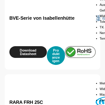
Aus
Ge
Wid
BVE-Serie von Isabellenhütte
Tol
TK 
Nen
Tem
Download
Pro
Datasheet
dukt
anze
igen
Met
Wid
Max
Zem
RARA FRH 25C