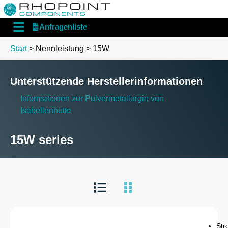
English
Deutsch
Anfragenliste
Start
> Nennleistung > 15W
Unterstützende Herstellerinformationen
Informationen zur Pulvermetallurgie von
Isabellenhütte
15W series
Str