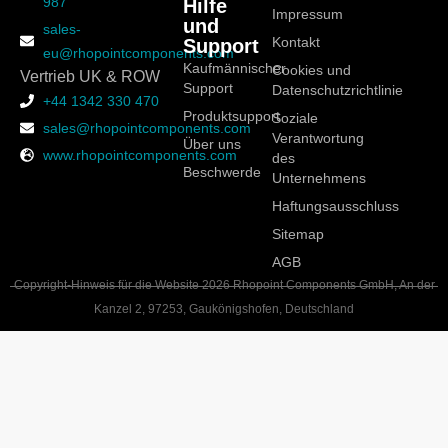
987
Hilfe
Impressum
und
sales-
Support
Kontakt
eu@rhopointcomponents.com
Kaufmännischer
Cookies und
Vertrieb UK & ROW
Support
Datenschutzrichtlinie
+44 1342 330 470
Produktsupport
Soziale
sales@rhopointcomponents.com
Verantwortung
Über uns
www.rhopointcomponents.com
des
Beschwerde
Unternehmens
Haftungsausschluss
Sitemap
AGB
Copyright-Hinweis für die Website 2026 Rhopoint Components GmbH, An der
Kanzel 2, 97253, Gaukönigshofen, Deutschland