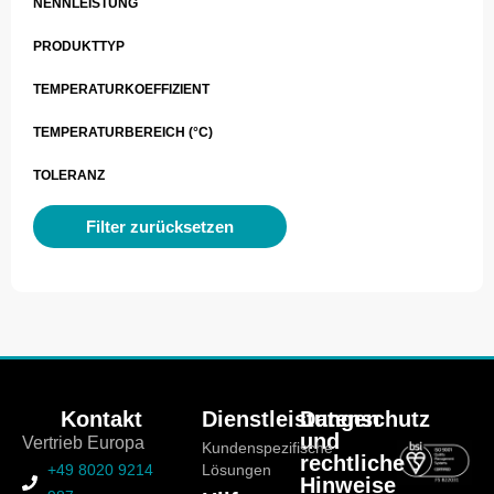
NENNLEISTUNG
PRODUKTTYP
TEMPERATURKOEFFIZIENT
TEMPERATURBEREICH (°C)
TOLERANZ
Filter zurücksetzen
Kontakt
Dienstleistungen
Datenschutz
und
Vertrieb Europa
Kundenspezifische
rechtliche
+49 8020 9214
Lösungen
Hinweise