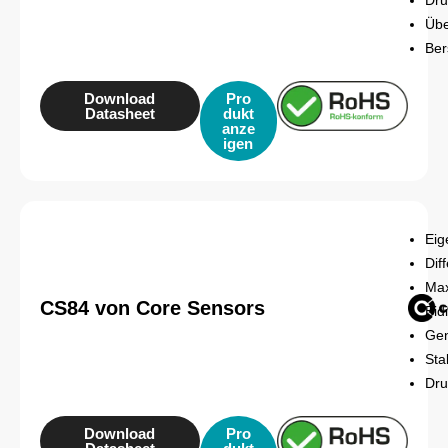
Dru
Übe
Ber
Download
Pro
Datasheet
dukt
anze
igen
Eig
Dif
Max
CS84 von Core Sensors
Bid
Gen
Sta
Dru
Download
Pro