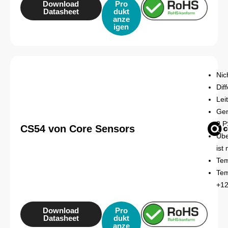
Download
Pro
Datasheet
dukt
anze
igen
Nic
Dif
Lei
Gen
2 P
CS54 von Core Sensors
Übe
ist
Tem
Tem
+12
Download
Pro
Datasheet
dukt
anze