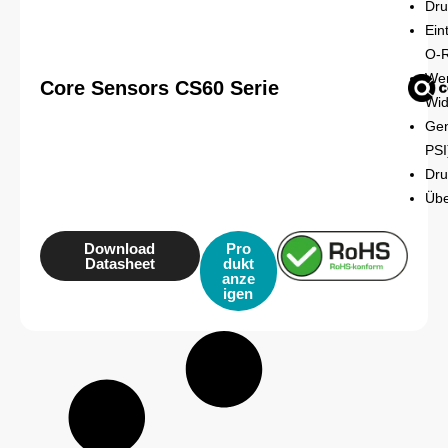
Dru
Ein
O-R
Wer
Core Sensors CS60 Serie
Wid
Gen
PSI
Dru
Übe
Download
Pro
Datasheet
dukt
anze
igen