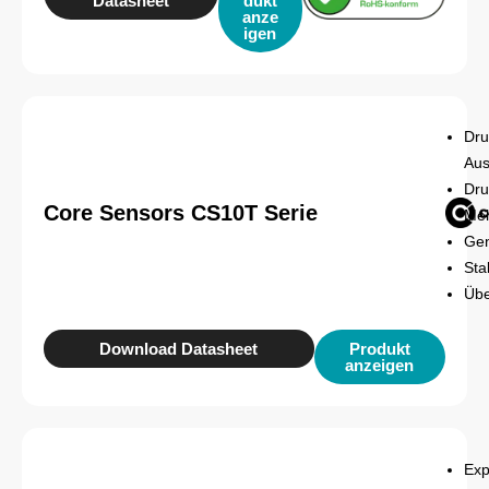
Datasheet
dukt
anze
igen
Dru
Au
Dru
Core Sensors CS10T Serie
Meh
Gen
Sta
Übe
Download Datasheet
Produkt
anzeigen
Exp