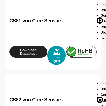
Eig
Dru
Gen
CS81 von Core Sensors
Sta
Dru
Übe
Ber
Download
Pro
Datasheet
dukt
anze
igen
Eig
Dru
Gen
CS82 von Core Sensors
Sta