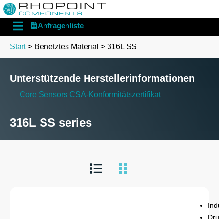
English
Deutsch
Anfragenliste
Start
> Benetztes Material > 316L SS
Unterstützende Herstellerinformationen
Core Sensors CSA-Konformitätszertifikat
316L SS series
Ind
Dru