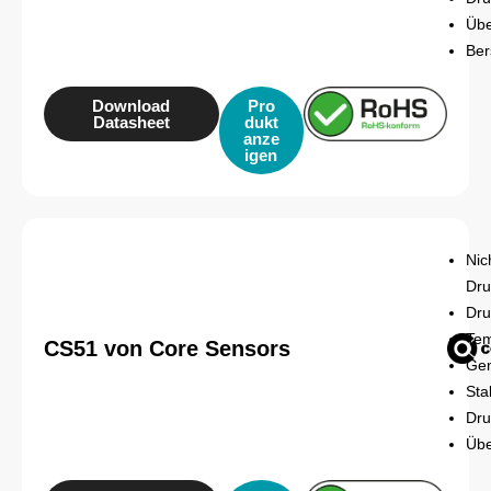
Übe
Ber
Download
Pro
Datasheet
dukt
anze
igen
Nic
Dr
Dru
Tem
CS51 von Core Sensors
Gen
Sta
Dru
Übe