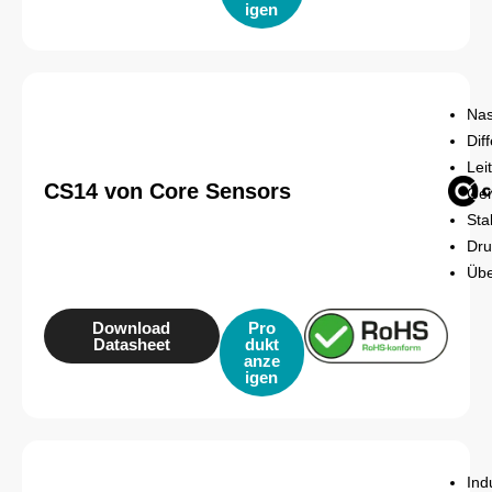
igen
Nas
Dif
Lei
CS14 von Core Sensors
Gen
Sta
Dru
Übe
Download
Pro
Datasheet
dukt
anze
igen
Ind