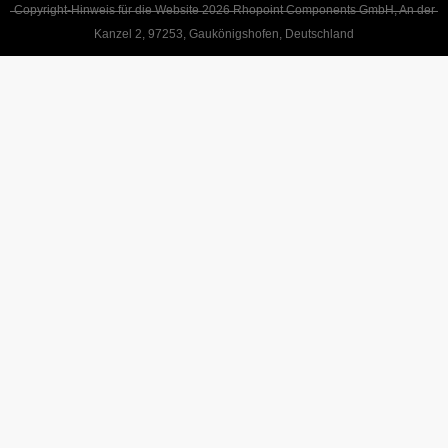
Copyright-Hinweis für die Website 2026 Rhopoint Components GmbH, An der
Kanzel 2, 97253, Gaukönigshofen, Deutschland