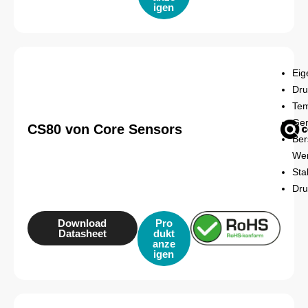
igen
Eig
Dru
Tem
Gen
CS80 von Core Sensors
Ber
Wer
Sta
Dru
Download
Pro
Datasheet
dukt
anze
igen