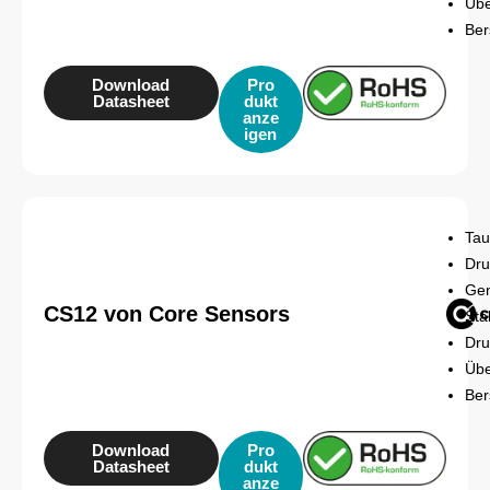
Übe
Ber
Download
Pro
Datasheet
dukt
anze
igen
Tau
Dru
Gen
CS12 von Core Sensors
Sta
Dru
Übe
Ber
Download
Pro
Datasheet
dukt
anze