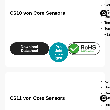
Gen
Sta
CS10 von Core Sensors
Übe
Tem
Tem
+12
Download
Pro
Datasheet
dukt
anze
igen
Kom
Dru
Gen
CS11 von Core Sensors
Sta
Dru