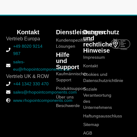
Kontakt
Dienstleistungen
Datenschutz
und
Vertrieb Europa
Kundenspezifische
rechtliche
+49 8020 9214
Lösungen
Hinweise
987
Hilfe
Impressum
und
sales-
Support
Kontakt
eu@rhopointcomponents.com
Kaufmännischer
Cookies und
Vertrieb UK & ROW
Support
Datenschutzrichtlinie
+44 1342 330 470
Produktsupport
Soziale
sales@rhopointcomponents.com
Verantwortung
Über uns
www.rhopointcomponents.com
des
Beschwerde
Unternehmens
Haftungsausschluss
Sitemap
AGB