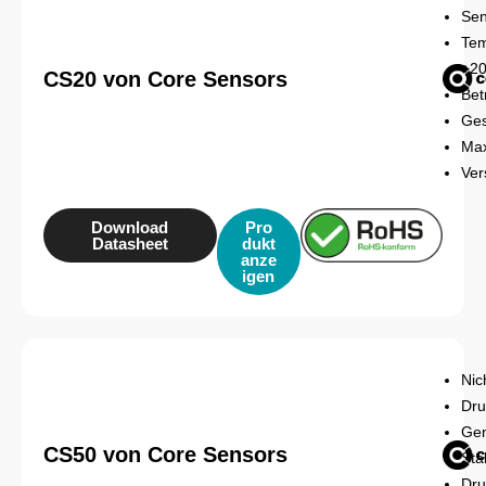
Sen
Tem
+20
CS20 von Core Sensors
Bet
Ges
Max
Ver
Download
Pro
Datasheet
dukt
anze
igen
Nic
Dru
Gen
CS50 von Core Sensors
Sta
Dru