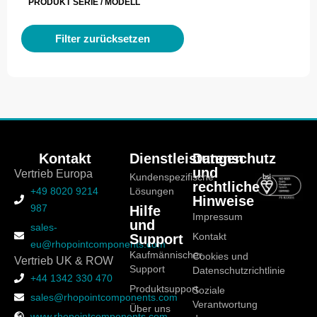
PRODUKT SERIE / MODELL
Filter zurücksetzen
Kontakt
Dienstleistungen
Datenschutz
und
Vertrieb Europa
Kundenspezifische
rechtliche
+49 8020 9214
Lösungen
Hinweise
987
Hilfe
Impressum
und
sales-
Support
Kontakt
eu@rhopointcomponents.com
Kaufmännischer
Cookies und
Vertrieb UK & ROW
Support
Datenschutzrichtlinie
+44 1342 330 470
Produktsupport
Soziale
sales@rhopointcomponents.com
Verantwortung
Über uns
www.rhopointcomponents.com