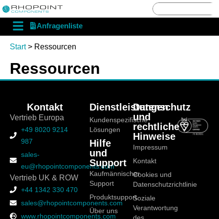
English
English
Deutsch
Deutsch
Anfragenliste
Start
> Ressourcen
Ressourcen
Kontakt
Dienstleistungen
Datenschutz
und
Vertrieb Europa
Kundenspezifische
rechtliche
+49 8020 9214
Lösungen
Hinweise
987
Hilfe
Impressum
und
sales-
Support
Kontakt
eu@rhopointcomponents.com
Kaufmännischer
Cookies und
Vertrieb UK & ROW
Support
Datenschutzrichtlinie
+44 1342 330 470
Produktsupport
Soziale
sales@rhopointcomponents.com
Verantwortung
Über uns
www.rhopointcomponents.com
des