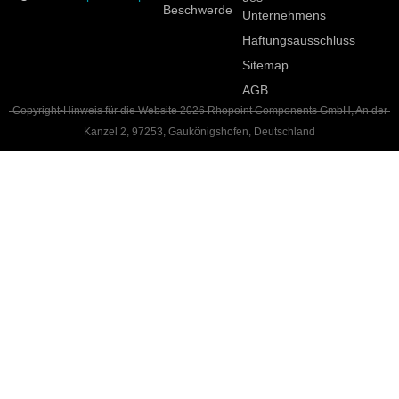
Beschwerde
Unternehmens
Haftungsausschluss
Sitemap
AGB
Copyright-Hinweis für die Website 2026 Rhopoint Components GmbH, An der
Kanzel 2, 97253, Gaukönigshofen, Deutschland