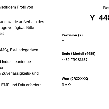
iedrigem Profil von
Bes
Y
44
tandswerte außerhalb des
age verfügbar. Bitte
it.
Präzision (Y)
Y
BMS), EV-Ladegeräten,
Serie / Modell (4489)
4489 FRCS3637
 Industrieantriebe
gen
n Zuverlässigkeits- und
Wert (0RXXXXX)
EMF und Drift erfordern
R = Ω