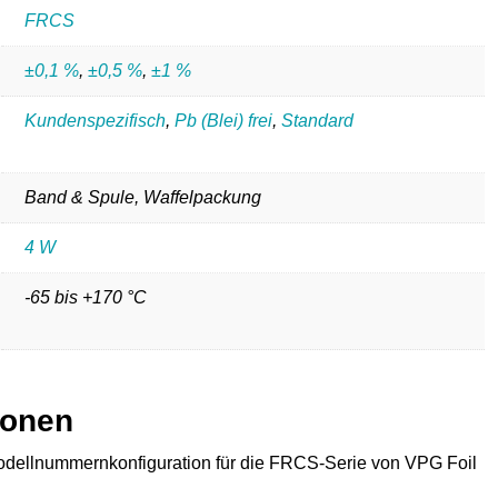
FRCS
±0,1 %
,
±0,5 %
,
±1 %
Kundenspezifisch
,
Pb (Blei) frei
,
Standard
Band & Spule, Waffelpackung
4 W
-65 bis +170 °C
ionen
odellnummernkonfiguration für die FRCS-Serie von VPG Foil