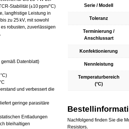
Serie / Modell
CR-Stabilität (±10 ppm/°C)
, langfristige Leistung in
Toleranz
is zu 25 kV, mit sowohl
t es robusten, zuverlässigen
Terminierung /
.
Anschlussart
Konfektionierung
t gemäß Datenblatt)
Nennleistung
 °C)
Temperaturbereich
 °C
(°C)
derstand und verbessert die
efert geringe parasitäre
Bestellinformat
ostatischen Entladungen
Nachfolgend finden Sie die M
ch bleihaltigen
Resistors.