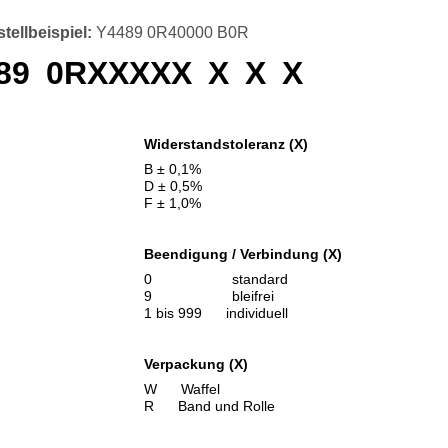
tellbeispiel:
Y4489 0R40000 B0R
89
0RXXXXX
X
X
X
Widerstandstoleranz (X)
B ± 0,1%
D ± 0,5%
F ± 1,0%
Beendigung / Verbindung (X)
0 standard
9 bleifrei
1 bis 999 individuell
Verpackung (X)
W Waffel
R Band und Rolle