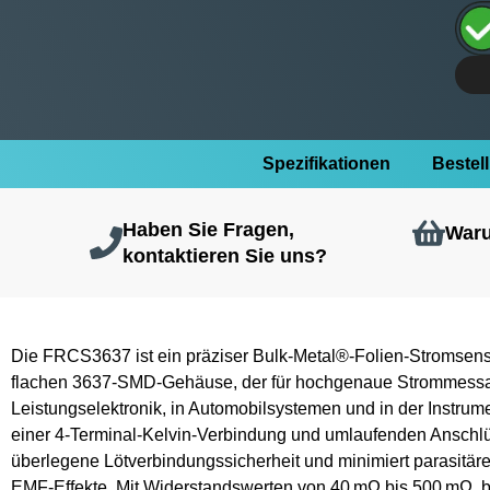
Spezifikationen
Bestel
Haben Sie Fragen,
Waru
kontaktieren Sie uns?
Die FRCS3637 ist ein präziser Bulk-Metal®-Folien-Stromsens
flachen 3637-SMD-Gehäuse, der für hochgenaue Strommess
Leistungselektronik, in Automobilsystemen und in der Instrume
einer 4-Terminal-Kelvin-Verbindung und umlaufenden Anschlüs
überlegene Lötverbindungssicherheit und minimiert parasitäre
EMF-Effekte. Mit Widerstandswerten von 40 mΩ bis 500 mΩ, be