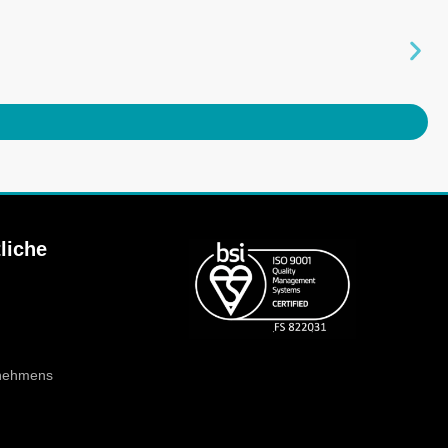
liche
rnehmens