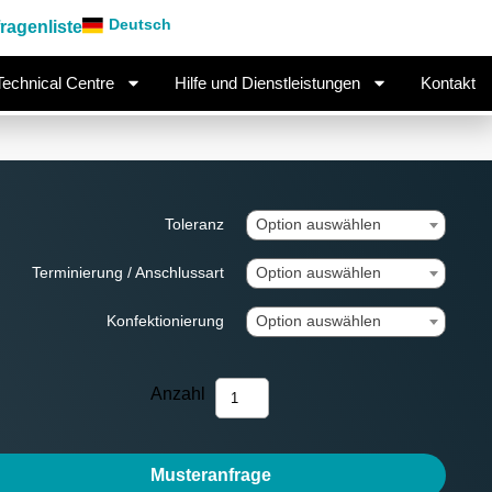
 Mount Resistor
Zurück zum Anfang
Deutsch
ragenliste
Technical Centre
Hilfe und Dienstleistungen
Kontakt
Toleranz
Option auswählen
Terminierung / Anschlussart
Option auswählen
Konfektionierung
Option auswählen
Anzahl
Musteranfrage