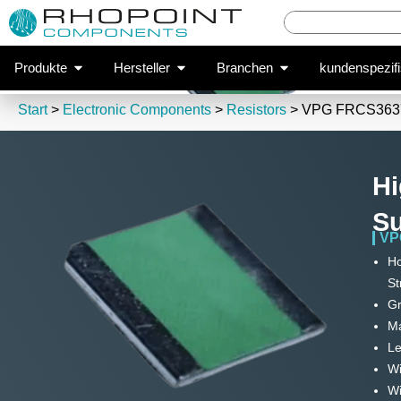
High Pr
Popup schließen
VPG FRCS36
Produkte
Hersteller
Branchen
kundenspezif
Start
>
Electronic Components
>
Resistors
> VPG FRCS363
Hi
Su
VP
Ho
S
G
Ma
Le
Wi
Wi