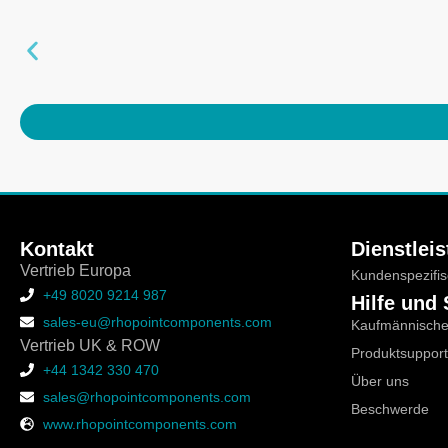
Kontakt
Dienstlei
Vertrieb Europa
Kundenspezifi
+49 8020 9214 987
Hilfe und
sales-eu@rhopointcomponents.com
Kaufmännische
Vertrieb UK & ROW
Produktsupport
+44 1342 330 470
Über uns
sales@rhopointcomponents.com
Beschwerde
www.rhopointcomponents.com