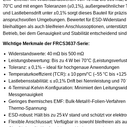
70°C und mit engen Toleranzen (±0,1%), außergewöhnlicher T
und Lastlebensdrift unter ±0,1% sorgt dieses Bauteil für präzise
anspruchsvollen Umgebungen. Bewertet für ESD-Widerstand b
bleihaltigen als auch bleifreien Anschlussoptionen, unterstütz
Betrieb, bei dem Genauigkeit und Stabilität entscheidend sind
Wichtige Merkmale der FRCS3637-Serie:
Widerstandswerte: 40 mΩ bis 500 mΩ
Leistungsbewertung: Bis zu 4 W bei 70°C (Leistungsverlus
Toleranz: ± 0,1% – ideal für hochgenaue Anwendungen
Temperaturkoeffizient (TCR): ± 10 ppm/°C (–55 °C bis +125
Lastlebensstabilität: ≤ ±0,1% Drift bei Nennleistung und 70
4-Terminal-Kelvin-Konfiguration: Minimiert den Leitungswi
Messgenauigkeit
Geringes thermisches EMF: Bulk-Metal®-Folien-Verfahren li
Thermo-Spannung
ESD-robust: Hält bis zu 25 kV stand und schützt vor elektr
Flexible Anschlussart: Verfügbar in sowohl bleifreien als au