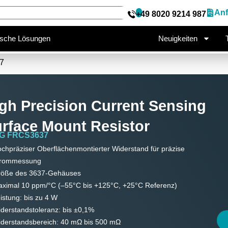
ecision Current Sensing Surface
Anf
+49 8020 9214 987
37
ische Lösungen
Neuigkeiten
7
gh Precision Current Sensing
rface Mount Resistor
G FRCS3637
chpräziser Oberflächenmontierter Widerstand für präzise
trommessung
röße des 3637-Gehäuses
ximal 10 ppm/°C (–55°C bis +125°C, +25°C Referenz)
istung: bis zu 4 W
derstandstoleranz: bis ±0,1%
derstandsbereich: 40 mΩ bis 500 mΩ