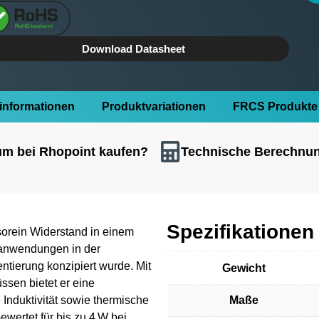
Download Datasheet
linformationen
Produktvariationen
FRCS Produkte 
m bei Rhopoint kaufen?
Technische Berechnu
Spezifikationen
orein Widerstand in einem
anwendungen in der
ntierung konzipiert wurde. Mit
Gewicht
sen bietet er eine
 Induktivität sowie thermische
Maße
wertet für bis zu 4 W bei