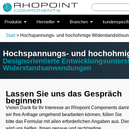
Produkte
Hersteller
Branchen
kundenspezif
Start
> Hochspannungs- und hochohmige Widerstandslösu
Hochspannungs- und hochohmig
Designorientierte Entwicklungsunter
Widerstandsanwendungen
Lassen Sie uns das Gespräch
beginnen
Vielen Dank für Ihr Interesse an Rhopoint Components dami
wir Ihre Anfrage umgehend bearbeiten können, füllen Sie
bitte das Formular mit allen erforderlichen Angaben aus. Die
wird uns helfen, Ihnen genaue und rechtzeitige