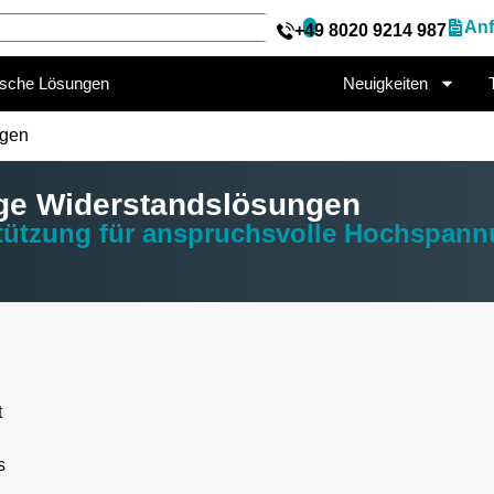
Anf
+49 8020 9214 987
ische Lösungen
Neuigkeiten
ngen
e Widerstandslösungen
stützung für anspruchsvolle Hochspan
t
s